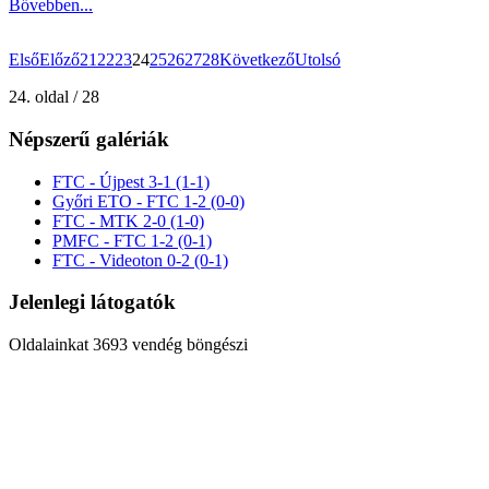
Bővebben...
Első
Előző
21
22
23
24
25
26
27
28
Következő
Utolsó
24. oldal / 28
Népszerű galériák
FTC - Újpest 3-1 (1-1)
Győri ETO - FTC 1-2 (0-0)
FTC - MTK 2-0 (1-0)
PMFC - FTC 1-2 (0-1)
FTC - Videoton 0-2 (0-1)
Jelenlegi látogatók
Oldalainkat 3693 vendég böngészi