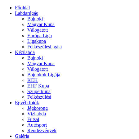
Főoldal
Labdarúgás
Bajnoki
Magyar Kupa
Válogatott
Európa Liga
Ligakupa
Felkészülési, gála
Kézilabda
Bajnoki
Magyar Kupa
Válogatott
Bajnokok Ligája
KEK
EHF Kupa
Szuperkupa
Felkészülési
Egyéb fotók
Jégkorong
Vizilabda
Futsal
Autósport
Rendezvények
Galéria